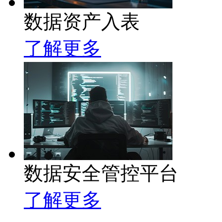
数据资产入表
了解更多
数据安全管控平台
了解更多