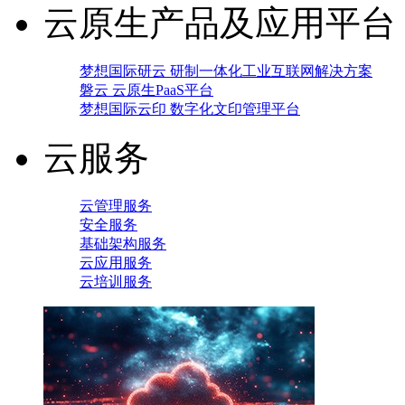
云原生产品及应用平台
梦想国际研云 研制一体化工业互联网解决方案
磐云 云原生PaaS平台
梦想国际云印 数字化文印管理平台
云服务
云管理服务
安全服务
基础架构服务
云应用服务
云培训服务