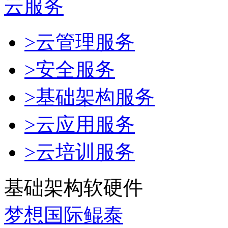
云服务
>云管理服务
>安全服务
>基础架构服务
>云应用服务
>云培训服务
基础架构软硬件
梦想国际鲲泰