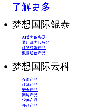
了解更多
梦想国际鲲泰
AI算力服务器
通用算力服务器
计算终端产品
数据通信产品
梦想国际云科
存储产品
计算产品
安全产品
网络产品
软件产品
外设产品