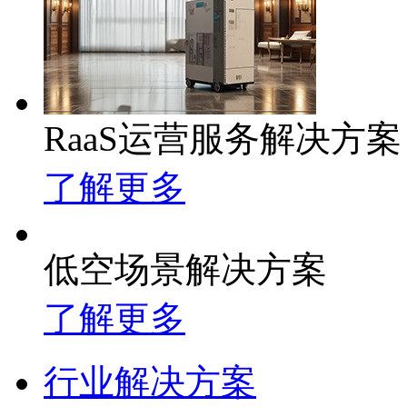
RaaS运营服务解决方案
了解更多
低空场景解决方案
了解更多
行业解决方案