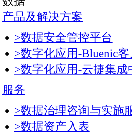
数据
产品及解决方案
>数据安全管控平台
>数字化应用-Blueni
>数字化应用-云捷集成
服务
>数据治理咨询与实施
>数据资产入表