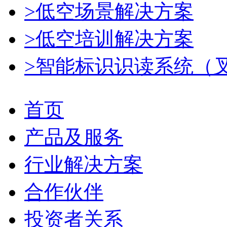
>低空场景解决方案
>低空培训解决方案
>智能标识识读系统（
首页
产品及服务
行业解决方案
合作伙伴
投资者关系