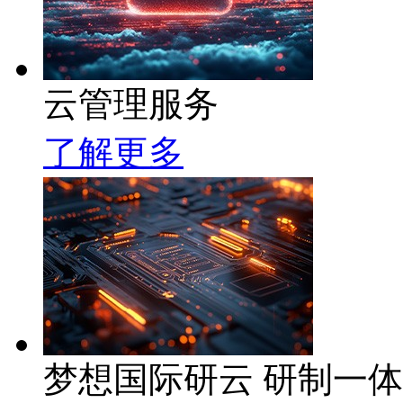
云管理服务
了解更多
梦想国际研云 研制一