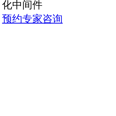
化中间件
预约专家咨询